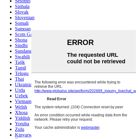
Sesotho
Sinhala
Slovak
Slovenian
Somali
Samoan
Scots Gaelic
Shona
Sindhi
Sundanese
Swahili
Tajik
Tamil
Telugu
Thai
Ukrainian
Urdu
Uzbek
Vietnamese
Welsh
Xhosa
Yiddish
Yoruba
Zulu
Kinyarwanda