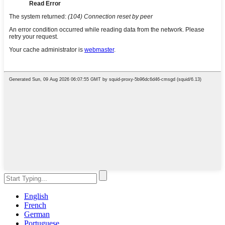
English
French
German
Portuguese