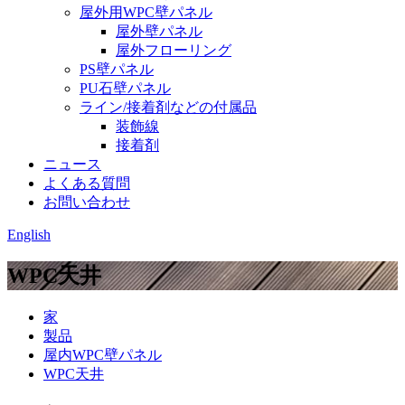
屋外用WPC壁パネル
屋外壁パネル
屋外フローリング
PS壁パネル
PU石壁パネル
ライン/接着剤などの付属品
装飾線
接着剤
ニュース
よくある質問
お問い合わせ
English
WPC天井
家
製品
屋内WPC壁パネル
WPC天井